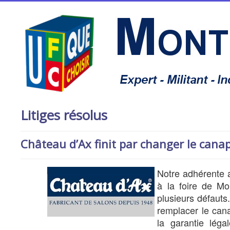
Litiges résolus
Château d’Ax finit par changer le cana
Notre adhérente 
à la foire de Mon
plusieurs défaut
remplacer le cana
la garantie lég