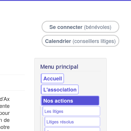
(bénévoles)
Se connecter
(conseillers litiges)
Calendrier
Menu principal
Accueil
L'association
d’Ax
Nos actions
ente
Les litiges
pour
on de
Litiges résolus
otre