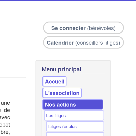
(bénévoles)
Se connecter
(conseillers litiges)
Calendrier
Menu principal
Accueil
L'association
 une
Nos actions
ux de
Les litiges
 avec
dépôt
Litiges résolus
mbre,